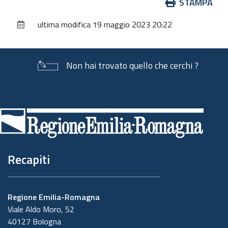
Azioni
STAMPA
sul
ultima modifica
19 maggio 2023 20:22
documento
Non hai trovato quello che cerchi ?
Piè
di
pagina
Recapiti
Regione Emilia-Romagna
Viale Aldo Moro, 52
40127 Bologna