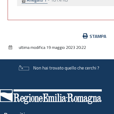
Azioni
STAMPA
sul
ultima modifica
19 maggio 2023 20:22
documento
Non hai trovato quello che cerchi ?
Piè
di
pagina