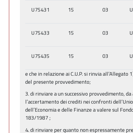
U75431
15
03
U
U75433
15
03
U
U75435
15
03
U
e che in relazione ai C.U.P. si rinvia all’Allegato
del presente provvedimento;
3. di
rinviare a un successivo provvedimento, da 
l’accertamento dei crediti nei confronti dell’Un
dell’Economia e delle Finanze a valere sul Fondo
183/1987
;
4. di rinviare per quanto non espressamente pr