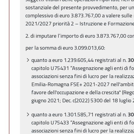
sostanziale del presente provvedimento, per u
complessivo di euro
3.873.767,00
a valere sulle
2021/2027 priorità 2 – Istruzione e Formazione 
2. di imputare l’importo di euro
3.873.767,00
co
per la somma di euro
3.099.013,60
:
quanto a euro 1.239.605,44
registrati al n.
30
capitolo
U75431 “Assegnazione agli enti di for
associazioni senza fini di lucro per la reali
Emilia-Romagna FSE+ 2021-2027 nell'ambito 
favore dell'occupazione e della crescita" (R
giugno 2021; Dec. c(2022) 5300 del 18 luglio
quanto a euro 1.301.585,71
registrati al n.
30
capitolo
U75433 “Assegnazione agli enti di for
associazioni senza fini di lucro per la reali