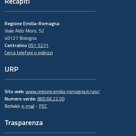
Recapiti
Regione Emilia-Romagna
Viale Aldo Moro, 52
40127 Bologna
Centralino
051 5271
Cerca telefoni o indirizzi
URP
Sito web:
www.regione.emilia-romagna.it/urp/
Numero verde:
800.66.22.00
Scrivici
:
e-mail
-
PEC
Trasparenza