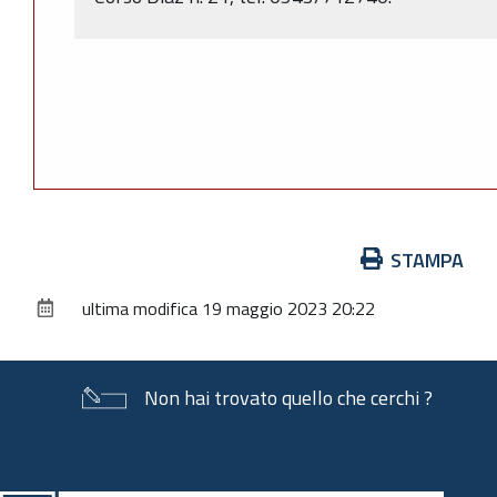
Azioni
STAMPA
sul
ultima modifica
19 maggio 2023 20:22
documento
Non hai trovato quello che cerchi ?
Piè
di