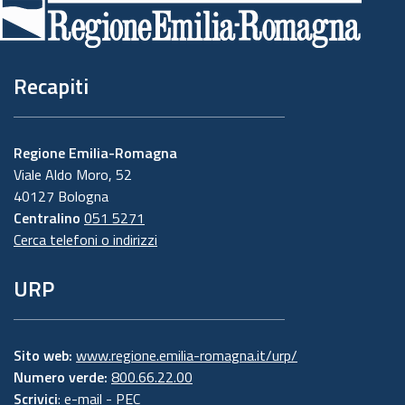
pagina
Recapiti
Regione Emilia-Romagna
Viale Aldo Moro, 52
40127 Bologna
Centralino
051 5271
Cerca telefoni o indirizzi
URP
Sito web:
www.regione.emilia-romagna.it/urp/
Numero verde:
800.66.22.00
Scrivici
:
e-mail
-
PEC