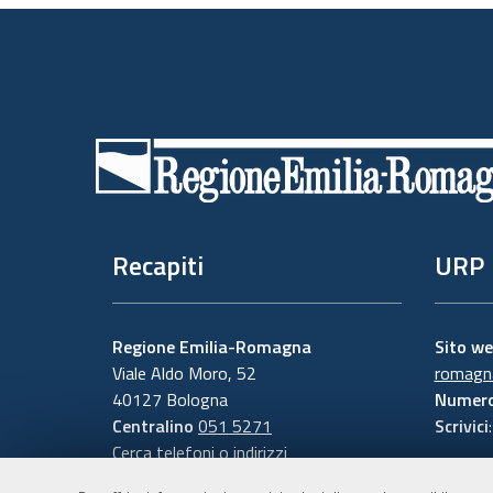
Piè
di
pagina
Recapiti
URP
Regione Emilia-Romagna
Sito w
Viale Aldo Moro, 52
romagna
40127 Bologna
Numero
Centralino
051 5271
Scrivici
Cerca telefoni o indirizzi