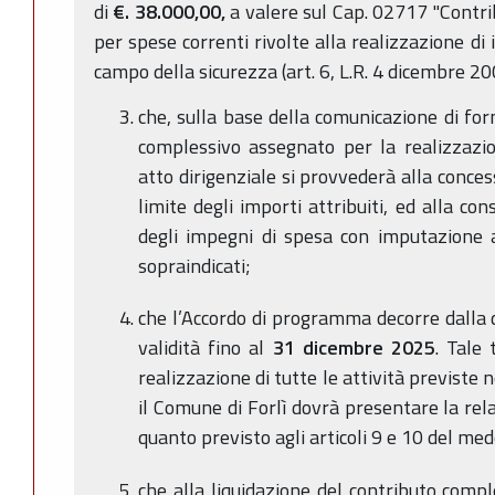
di
€. 38.000,00,
a valere sul Cap. 02717 "Contri
per spese correnti rivolte alla realizzazione di 
campo della sicurezza (art. 6, L.R. 4 dicembre 20
che, sulla base della comunicazione di fo
complessivo assegnato per la realizzazio
atto dirigenziale si provvederà alla conces
limite degli importi attribuiti, ed alla co
degli impegni di spesa con imputazione a 
sopraindicati;
che l’Accordo di programma decorre dalla 
validità fino al
31 dicembre 2025
. Tale 
realizzazione di tutte le attività previste
il Comune di Forlì dovrà presentare la rel
quanto previsto agli articoli 9 e 10 del m
che alla liquidazione del contributo comp