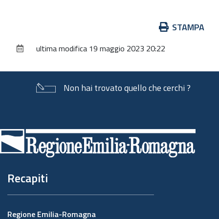
Azioni
STAMPA
sul
ultima modifica
19 maggio 2023 20:22
documento
Non hai trovato quello che cerchi ?
Piè
di
pagina
Recapiti
Regione Emilia-Romagna