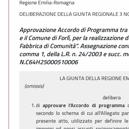
Regione Emilia-Romagna
DELIBERAZIONE DELLA GIUNTA REGIONALE 3 NO
Approvazione Accordo di Programma tra
e il Comune di Forlì, per la realizzazione 
Fabbrica di Comunità". Assegnazione contri
comma 1, della L.R. n. 24/2003 e succ. m
N.C64H25000510006
LA GIUNTA DELLA REGIONE E
(omissis)
delibera
di
approvare l’Accordo di programma
c
secondo lo schema di cui all'Allegato pa
presente atto, utilizzato per definire le
impegni ed oneri assunti reciprocamente