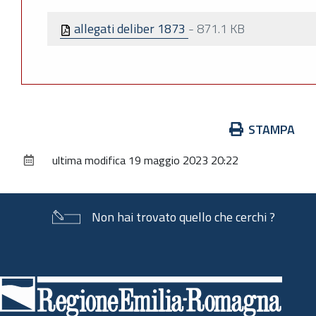
allegati deliber 1873
-
871.1 KB
Azioni
STAMPA
sul
ultima modifica
19 maggio 2023 20:22
documento
Non hai trovato quello che cerchi ?
Piè
di
pagina