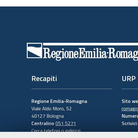
Piè
di
pagina
Recapiti
URP
Regione Emilia-Romagna
Sito w
Viale Aldo Moro, 52
romagna
40127 Bologna
Numero
Centralino
051 5271
Scrivici
Cerca telefoni o indirizzi