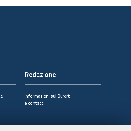
sul
documento
Redazione
te
Informazioni sul Burert
e contatti
à