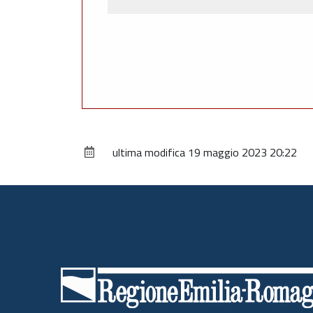
ultima modifica
19 maggio 2023 20:22
Piè
di
pagina