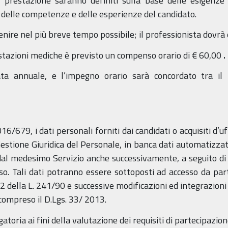
a prestazione saranno definiti sulla base delle esigenze
elle competenze e delle esperienze del candidato.
enire nel più breve tempo possibile; il professionista dovrà d
estazioni mediche è previsto un compenso orario di € 60,00
.
ata annuale, e l’impegno orario sarà concordato tra il 
6/679, i dati personali forniti dai candidati o acquisiti d’uf
Gestione Giuridica del Personale, in banca dati automatizzata
 dal medesimo Servizio anche successivamente, a seguito di
sso. Tali dati potranno essere sottoposti ad accesso da par
 22 della L. 241/90 e successive modificazioni ed integrazio
 compreso il D.Lgs. 33/ 2013.
igatoria ai fini della valutazione dei requisiti di partecipazi