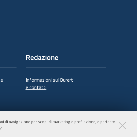
Redazione
te
Informazioni sul Burert
e contatti
à
ioni di navigazione per scopi di marketing e profilazione, e pertanto
y
.