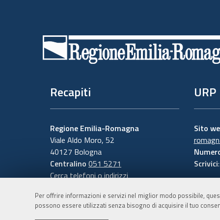
Piè
di
pagina
Recapiti
URP
Regione Emilia-Romagna
Sito w
Viale Aldo Moro, 52
romagna
40127 Bologna
Numero
Centralino
051 5271
Scrivici
Cerca telefoni o indirizzi
Per offrire informazioni e servizi nel miglior modo possibile, ques
possono essere utilizzati senza bisogno di acquisire il tuo consen