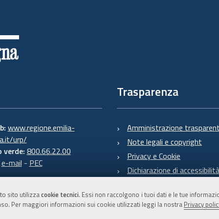
Trasparenza
eb:
www.regione.emilia-
Amministrazione trasparen
.it/urp/
Note legali e copyright
 verde:
800.66.22.00
Privacy e Cookie
:
e-mail
-
PEC
Dichiarazione di accessibilit
to sito utilizza
cookie tecnici
. Essi non raccolgono i tuoi dati e le tue informaz
so. Per maggiori informazioni sui cookie utilizzati leggi la nostra
Privacy polic
C.F. 800.625.903.79