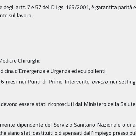
e degli artt. 7 e 57 del D.Lgs. 165/2001, è garantita parità 
nto sul lavoro.
Medici e Chirurghi;
edicina d’Emergenza e Urgenza ed equipollenti;
 6 mesi nei Punti di Primo Intervento
ovvero
nei settin
ro devono essere stati riconosciuti dal Ministero della Salut
lmente dipendente del Servizio Sanitario Nazionale o di 
che siano stati destituiti o dispensati dall’impiego presso p