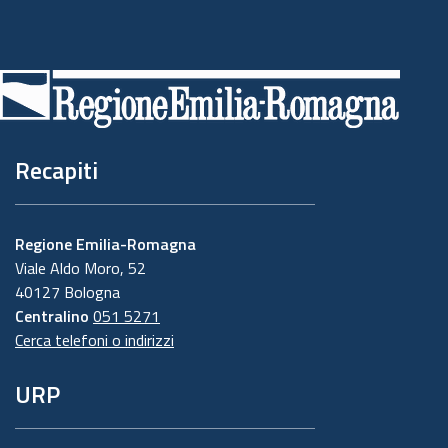
Piè
di
pagina
Recapiti
Regione Emilia-Romagna
Viale Aldo Moro, 52
40127 Bologna
Centralino
051 5271
Cerca telefoni o indirizzi
URP