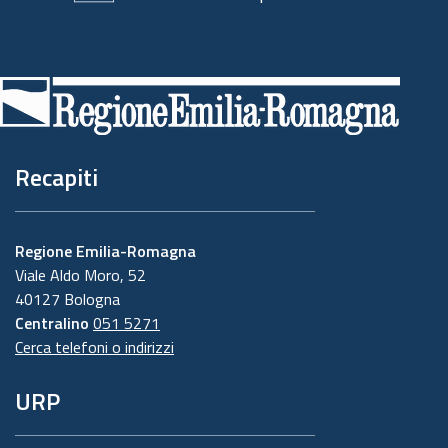
Piè
di
pagina
Recapiti
Regione Emilia-Romagna
Viale Aldo Moro, 52
40127 Bologna
Centralino
051 5271
Cerca telefoni o indirizzi
URP