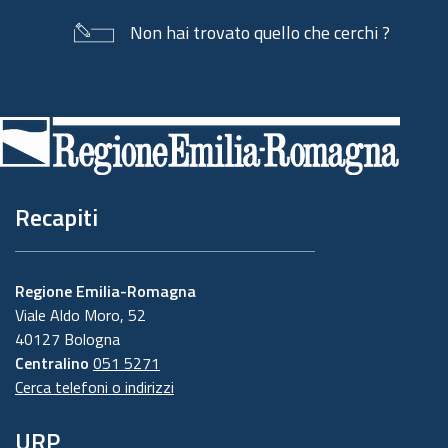
Non hai trovato quello che cerchi ?
Piè
di
pagina
Recapiti
Regione Emilia-Romagna
Viale Aldo Moro, 52
40127 Bologna
Centralino
051 5271
Cerca telefoni o indirizzi
URP