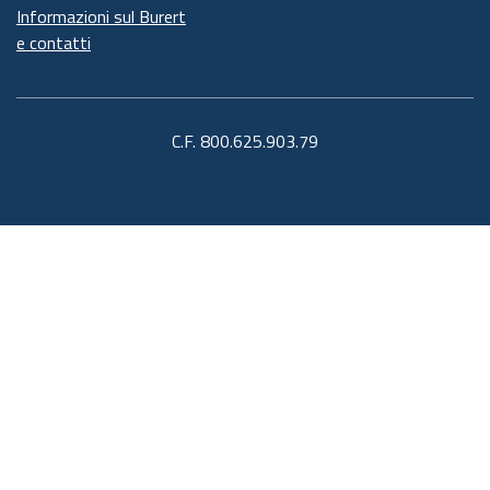
Informazioni sul Burert
e contatti
C.F. 800.625.903.79