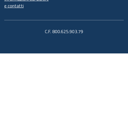
e contatti
C.F. 800.625.903.79