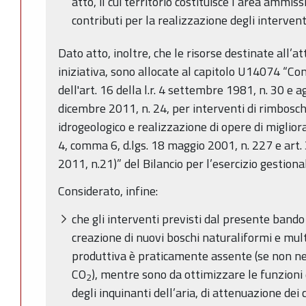
atto, il cui territorio costituisce l’area ammiss
contributi per la realizzazione degli interventi
Dato atto, inoltre, che le risorse destinate all’
iniziativa, sono allocate al capitolo U14074 “Cont
dell'art. 16 della l.r. 4 settembre 1981, n. 30 e agli
dicembre 2011, n. 24, per interventi di rimboschi
idrogeologico e realizzazione di opere di miglior
4, comma 6, d.lgs. 18 maggio 2001, n. 227 e art.
2011, n.21)” del Bilancio per l’esercizio gestio
Considerato, infine:
che gli interventi previsti dal presente band
creazione di nuovi boschi naturaliformi e mult
produttiva è praticamente assente (se non nell
CO
), mentre sono da ottimizzare le funzioni d
2
degli inquinanti dell’aria, di attenuazione dei