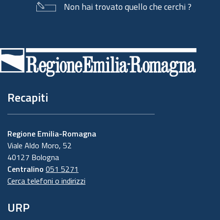
Non hai trovato quello che cerchi ?
Piè
di
pagina
Recapiti
Regione Emilia-Romagna
Viale Aldo Moro, 52
40127 Bologna
Centralino
051 5271
Cerca telefoni o indirizzi
URP