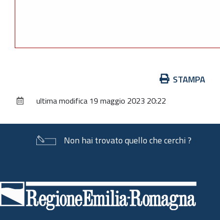
Azioni
STAMPA
sul
ultima modifica
19 maggio 2023 20:22
documento
Non hai trovato quello che cerchi ?
Piè
di
pagina