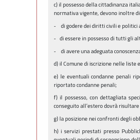
c) il possesso della cittadinanza itali
normativa vigente, devono inoltre di
- di godere dei diritti civili e polit
- di essere in possesso di tutti gli al
- di avere una adeguata conoscenza d
d) il Comune di iscrizione nelle liste
e) le eventuali condanne penali ri
riportato condanne penali;
f) il possesso, con dettagliata speci
conseguito all’estero dovrà risultare
g) la posizione nei confronti degli obb
h) i servizi prestati presso Pubbli
eventuali periodi di sospensione del