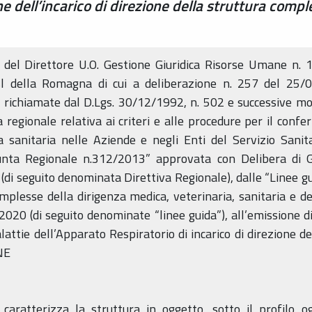
ne dell’incarico di direzione della struttura com
 del Direttore U.O. Gestione Giuridica Risorse Umane n.
sl della Romagna di cui a deliberazione n. 257 del 25/07
richiamate dal D.Lgs. 30/12/1992, n. 502 e successive modi
regionale relativa ai criteri e alle procedure per il confer
a sanitaria nelle Aziende e negli Enti del Servizio Sanit
iunta Regionale n.312/2013” approvata con Delibera di 
i seguito denominata Direttiva Regionale), dalle “Linee gu
complesse della dirigenza medica, veterinaria, sanitaria e d
020 (di seguito denominate “linee guida”), all’emissione di
lattie dell’Apparato Respiratorio di incarico di direzione
NE
caratterizza la struttura in oggetto, sotto il profilo og