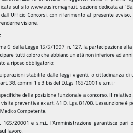
icata sul sito www.auslromagna.it, sezione dedicata ai “Ban
 dall’Ufficio Concorsi, con riferimento al presente avviso
.
renderne visione.
e
omma 6, della Legge 15/5/1997, n. 127, la partecipazione all
ecipare tutti coloro che abbiano un’età non inferiore ad anni
to a riposo obbligatorio;
quiparazioni stabilite dalle leggi vigenti, o cittadinanza d
l’art. 38, commi 1 e 3 bis del D.Lgs 165/2001 e s.m.i.;
 specifiche della posizione funzionale a concorso. Il relati
i visita preventiva ex art. 41 D. Lgs. 81/08. L’assunzione è
l Medico Competente.
gs. 165/20001 e s.m.i., l’Amministrazione garantisce par
sul lavoro.