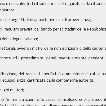
ana o equivalente. I cittadini privi del requisito della cittadin
chiarare:
ici anche negli Stati di appartenenza o di provenienza;
tri requisiti previsti dal bando per i cittadini della Repubblic
ella lingua italiana;
 elettorali, ovvero i motivi della non iscrizione o della cance
portate ed i procedimenti penali eventualmente pendenti 
ficazione, dei requisiti specifici di ammissione di cui al pu
 l’equipollenza, certificata dalla competente autorità;
lighi militari;
che Amministrazioni e le cause di risoluzione di precedent
l’attività lavorativa, ovvero di non aver mai prestato servi