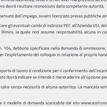
stero dovrà risultare riconosciuto dalla competente autorità;
ispensato dall’impiego, ovvero licenziato presso pubbliche a
icare gli eventuali cambi di indirizzo PEC all’Azienda USL de
imini, la quale non assume responsabilità alcuna in caso 
 n. 104, debbono specificare nella domanda di ammissione, 
er l'espletamento del colloquio in relazione al proprio hand
apporto di lavoro è condizione per il conferimento dell’incar
dato dovrà indicare se intende o meno aderire all’opzione per 
calce senza necessità di alcuna autentica. La mancata so
are il modello di domanda scaricabile dal sito www.auslrom