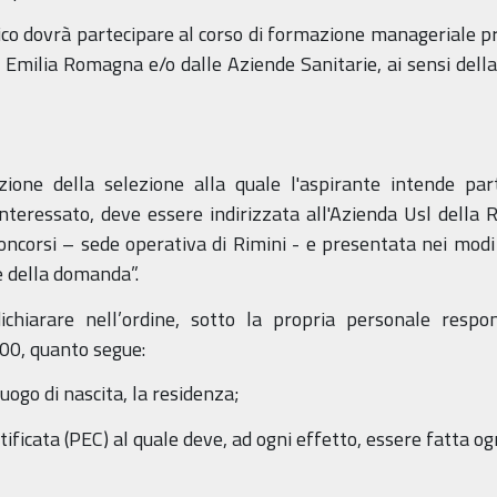
carico dovrà partecipare al corso di formazione manageriale p
 Emilia Romagna e/o dalle Aziende Sanitarie, ai sensi della
ione della selezione alla quale l'aspirante intende par
nteressato, deve essere indirizzata all'Azienda Usl dell
oncorsi – sede operativa di Rimini - e presentata nei modi 
e della domanda”.
chiarare nell’ordine, sotto la propria personale respons
000, quanto segue:
luogo di nascita, la residenza;
ertificata (PEC) al quale deve, ad ogni effetto, essere fatta 