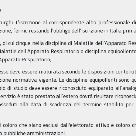
e
irurghi. L’iscrizione al corrispondente albo professionale
one, fermo restando l’obbligo dell’iscrizione in Italia prima 
, di cui cinque nella disciplina di Malattie dell’Apparato Re
Malattie dell’Apparato Respiratorio o disciplina equipollente,
l’Apparato Respiratorio;
accesso deve essere maturata secondo le disposizioni contenut
zione normativa vigente. Le discipline equipollenti sono 
tolo di studio deve essere riconosciuto equiparato all’analog
ervizio è stato prestato all’estero dovrà risultare riconosci
osseduti alla data di scadenza del termine stabilito pe
oloro che siano esclusi dall'elettorato attivo e coloro ch
so pubbliche amministrazioni.