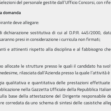
Selezioni del personale gestite dall’Ufficio Concorsi, con ri
la domanda
irante deve allegare:
di dichiarazione sostitutiva di cui al D.P.R. 445/2000, d
saranno presi in considerazione i curricula non firmati;
anti e attinenti rispetto alla disciplina e al fabbisogno ch
ono allocate le strutture presso le quali il candidato ha svol
edesime, rilasciata dall’Azienda presso la quale l’attività è 
gia qualitativa e quantitativa delle prestazioni effettuate 
blicazione nella Gazzetta Ufficiale della Repubblica Italiana
sulla base della attestazione del Dirigente responsabile
re corredata da uno schema di sintesi delle casistiche alle