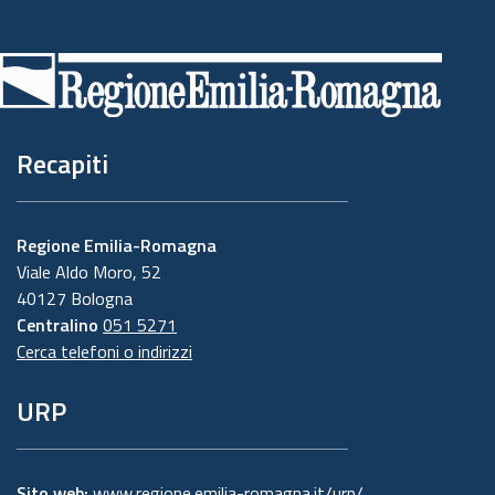
Piè
di
pagina
Recapiti
Regione Emilia-Romagna
Viale Aldo Moro, 52
40127 Bologna
Centralino
051 5271
Cerca telefoni o indirizzi
URP
Sito web:
www.regione.emilia-romagna.it/urp/