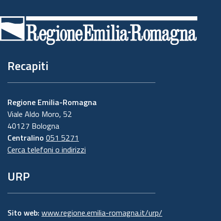
di
pagina
Recapiti
Regione Emilia-Romagna
Viale Aldo Moro, 52
40127 Bologna
Centralino
051 5271
Cerca telefoni o indirizzi
URP
Sito web:
www.regione.emilia-romagna.it/urp/