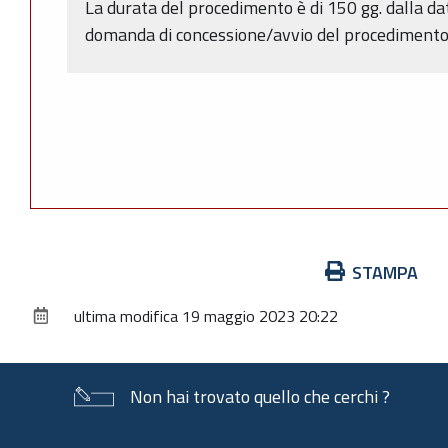
La durata del procedimento è di 150 gg. dalla da
domanda di concessione/avvio del procedimento (
Azioni
STAMPA
sul
ultima modifica
19 maggio 2023 20:22
documento
Non hai trovato quello che cerchi ?
Piè