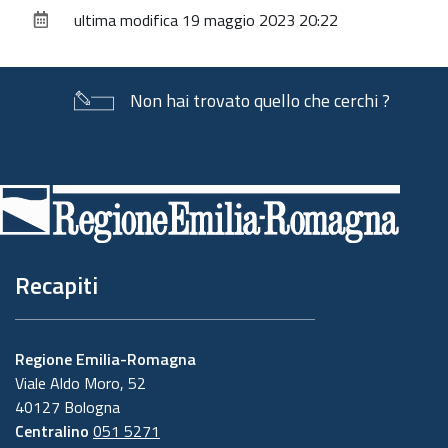
sul
ultima modifica
19 maggio 2023 20:22
documento
Non hai trovato quello che cerchi ?
Piè
di
pagina
Recapiti
Regione Emilia-Romagna
Viale Aldo Moro, 52
40127 Bologna
Centralino
051 5271