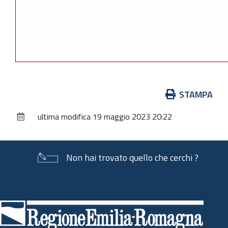
Azioni
STAMPA
sul
ultima modifica
19 maggio 2023 20:22
documento
Non hai trovato quello che cerchi ?
Piè
di
pagina