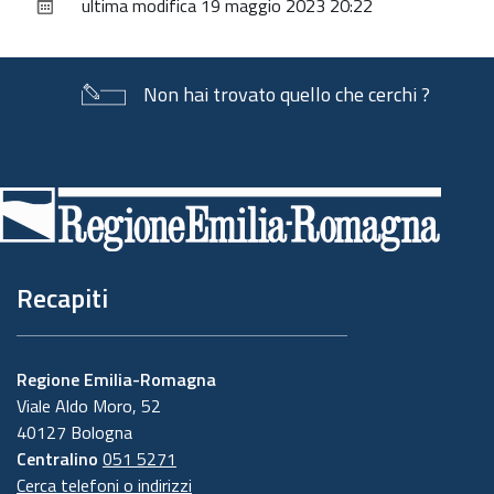
ultima modifica
19 maggio 2023 20:22
documento
Non hai trovato quello che cerchi ?
Piè
di
pagina
Recapiti
Regione Emilia-Romagna
Viale Aldo Moro, 52
40127 Bologna
Centralino
051 5271
Cerca telefoni o indirizzi