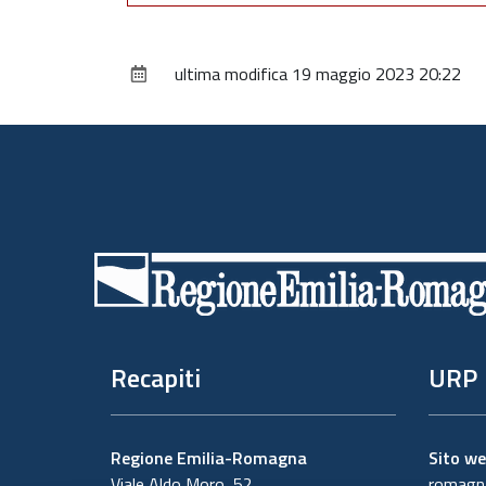
ultima modifica
19 maggio 2023 20:22
Piè
di
pagina
Recapiti
URP
Regione Emilia-Romagna
Sito w
Viale Aldo Moro, 52
romagna