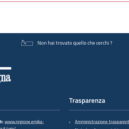
Non hai trovato quello che cerchi ?
Trasparenza
eb:
www.regione.emilia-
Amministrazione trasparen
.it/urp/