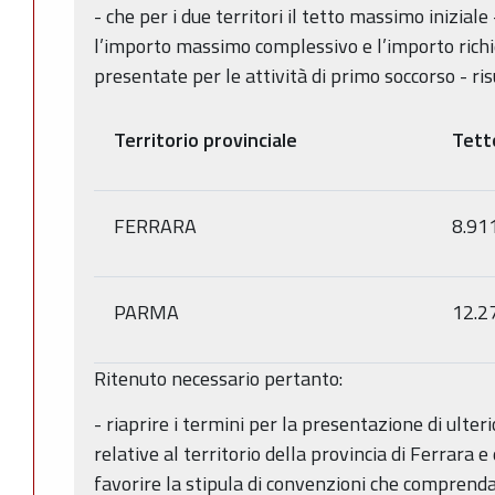
- che per i due territori il tetto massimo inizial
l’importo massimo complessivo e l’importo richi
presentate per le attività di primo soccorso - ris
Territorio provinciale
Tetto
FERRARA
8.91
PARMA
12.2
Ritenuto necessario pertanto:
- riaprire i termini per la presentazione di ulter
relative al territorio della provincia di Ferrara 
favorire la stipula di convenzioni che comprendan