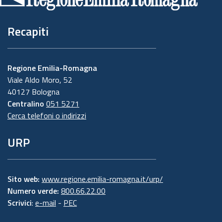
pagina
Recapiti
Regione Emilia-Romagna
Viale Aldo Moro, 52
40127 Bologna
Centralino
051 5271
Cerca telefoni o indirizzi
URP
Sito web:
www.regione.emilia-romagna.it/urp/
Numero verde:
800.66.22.00
Scrivici
:
e-mail
-
PEC