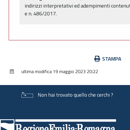
indirizzi interpretativi ed adempimenti contenut
e n. 486/2017.
Azioni
STAMPA
sul
ultima modifica
19 maggio 2023 20:22
documento
Non hai trovato quello che cerchi ?
Piè
di