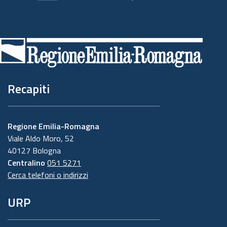
Piè
di
pagina
Recapiti
Regione Emilia-Romagna
Viale Aldo Moro, 52
40127 Bologna
Centralino
051 5271
Cerca telefoni o indirizzi
URP