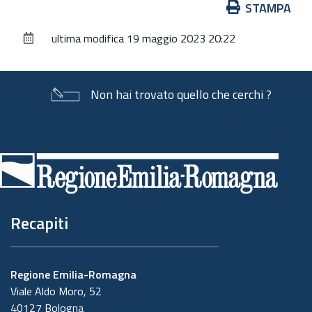
Azioni
STAMPA
sul
ultima modifica
19 maggio 2023 20:22
documento
Non hai trovato quello che cerchi ?
Piè
di
pagina
Recapiti
Regione Emilia-Romagna
Viale Aldo Moro, 52
40127 Bologna