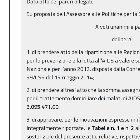
Dato atto dei pareri allegati;
Su proposta dell’Assessore alle Politiche per la 
A voti unanimi e pa
delibera:
1. di prendere atto della ripartizione alle Regio
per la prevenzione e la lotta all’AIDS a valere s
Nazionale per l’anno 2012, disposta dalla Conf
59/CSR del 15 maggio 2014;
2. di prendere altresì atto che la somma asseg
per il trattamento domiciliare dei malati di A
3.095.471,00;
3. di approvare, per le motivazioni espresse in n
integralmente riportate, le
Tabelle n. 1 e n. 2
a
sostanziale del presente atto, relative, rispetti