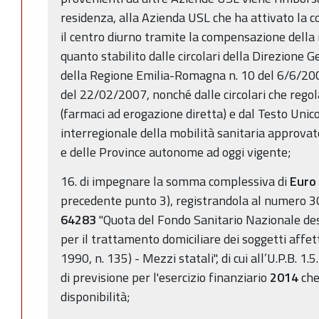
residenza, alla Azienda USL che ha attivato la c
il centro diurno tramite la compensazione della 
quanto stabilito dalle circolari della Direzione G
della Regione Emilia-Romagna n. 10 del 6/6/200
del 22/02/2007, nonché dalle circolari che regol
(farmaci ad erogazione diretta) e dal Testo Uni
interregionale della mobilità sanitaria approvat
e delle Province autonome ad oggi vigente;
16. di impegnare la somma complessiva di
Euro
precedente punto 3), registrandola al numero 3
64283
"Quota del Fondo Sanitario Nazionale des
per il trattamento domiciliare dei soggetti affett
1990, n. 135) - Mezzi statali", di cui all’U.P.B. 1.
di previsione per l'esercizio finanziario
2014
che
disponibilità;