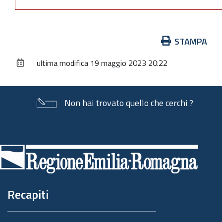
Azioni
STAMPA
sul
ultima modifica
19 maggio 2023 20:22
documento
Non hai trovato quello che cerchi ?
Piè
di
pagina
Recapiti