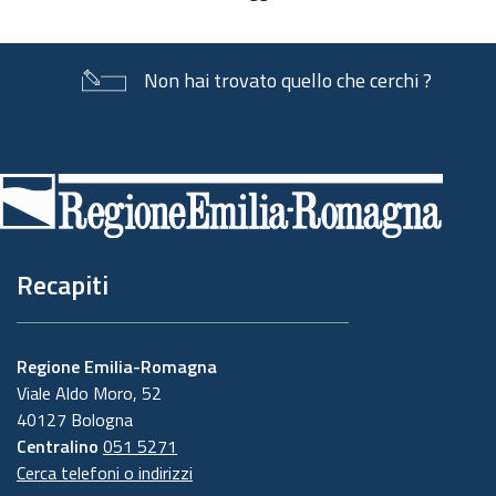
documento
Non hai trovato quello che cerchi ?
Piè
di
pagina
Recapiti
Regione Emilia-Romagna
Viale Aldo Moro, 52
40127 Bologna
Centralino
051 5271
Cerca telefoni o indirizzi