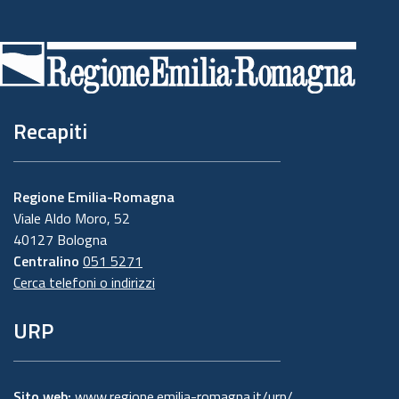
Piè
di
pagina
Recapiti
Regione Emilia-Romagna
Viale Aldo Moro, 52
40127 Bologna
Centralino
051 5271
Cerca telefoni o indirizzi
URP
Sito web:
www.regione.emilia-romagna.it/urp/