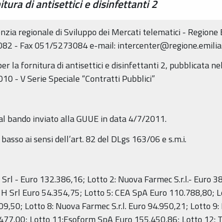
tura di antisettici e disinfettanti 2
zia regionale di Sviluppo dei Mercati telematici - Regione
082 - Fax 051/5273084 e-mail: intercenter@regione.emilia
r la fornitura di antisettici e disinfettanti 2, pubblicata ne
10 - V Serie Speciale “Contratti Pubblici”
a al bando inviato alla GUUE in data 4/7/2011.
 basso ai sensi dell’art. 82 del DLgs 163/06 e s.m.i.
 Srl - Euro 132.386,16; Lotto 2: Nuova Farmec S.r.l.- Euro 3
H Srl Euro 54.354,75; Lotto 5: CEA SpA Euro 110.788,80; 
09,50; Lotto 8: Nuova Farmec S.r.l. Euro 94.950,21; Lotto 9
477,00; Lotto 11:Esoform SpA Euro 155.450,86; Lotto 12: T