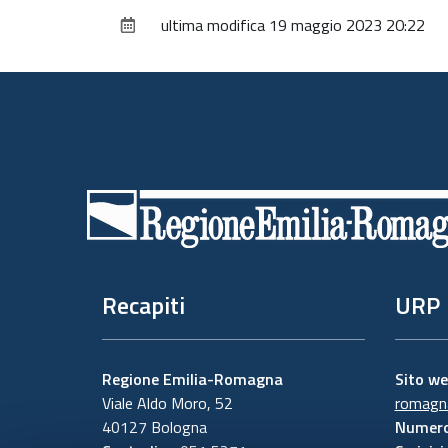
ultima modifica
19 maggio 2023 20:22
Piè
di
pagina
Recapiti
URP
Regione Emilia-Romagna
Sito w
Viale Aldo Moro, 52
romagna
40127 Bologna
Numero