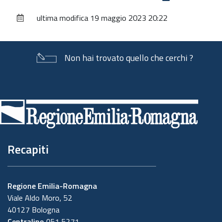
sul
ultima modifica
19 maggio 2023 20:22
documento
Non hai trovato quello che cerchi ?
Piè
di
pagina
Recapiti
Regione Emilia-Romagna
Viale Aldo Moro, 52
40127 Bologna
Centralino
051 5271