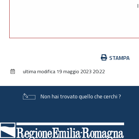
Azioni
STAMPA
sul
ultima modifica
19 maggio 2023 20:22
documento
Non hai trovato quello che cerchi ?
Piè
di
pagina