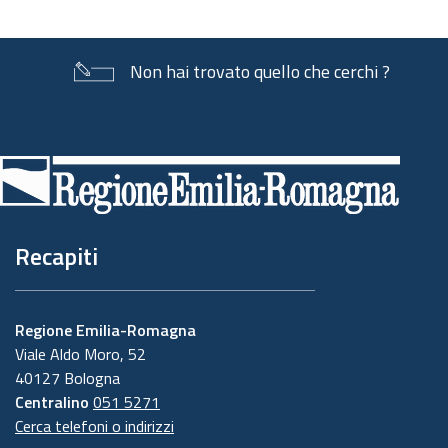
documento
Non hai trovato quello che cerchi ?
Piè
di
pagina
Recapiti
Regione Emilia-Romagna
Viale Aldo Moro, 52
40127 Bologna
Centralino
051 5271
Cerca telefoni o indirizzi