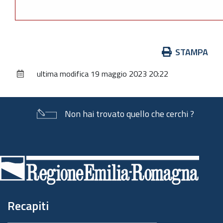
Azioni
STAMPA
sul
ultima modifica
19 maggio 2023 20:22
documento
Non hai trovato quello che cerchi ?
Piè
di
pagina
Recapiti