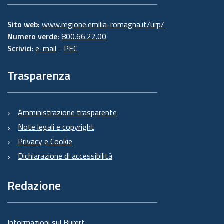
Sito web:
www.regione.emilia-romagna.it/urp/
Numero verde:
800.66.22.00
Scrivici
:
e-mail
-
PEC
Trasparenza
Amministrazione trasparente
Note legali e copyright
Privacy e Cookie
Dichiarazione di accessibilità
Redazione
Informazioni sul Burert