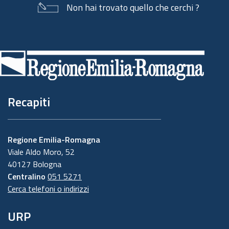
Non hai trovato quello che cerchi ?
Piè
di
pagina
Recapiti
Regione Emilia-Romagna
Viale Aldo Moro, 52
40127 Bologna
Centralino
051 5271
Cerca telefoni o indirizzi
URP