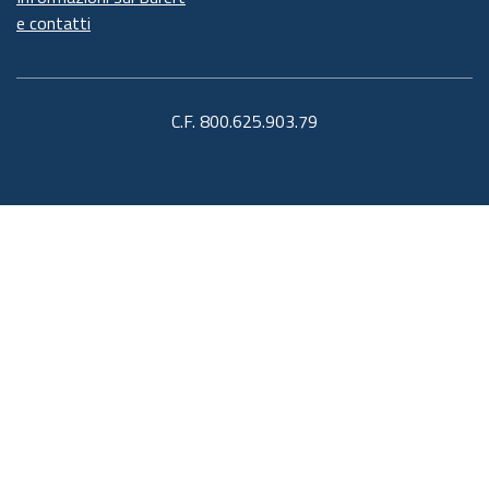
e contatti
C.F. 800.625.903.79