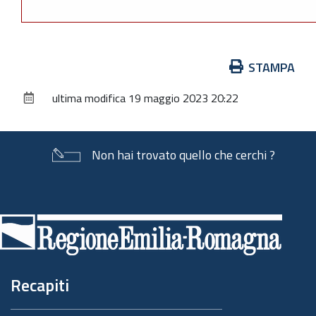
Azioni
STAMPA
sul
ultima modifica
19 maggio 2023 20:22
documento
Non hai trovato quello che cerchi ?
Piè
di
pagina
Recapiti