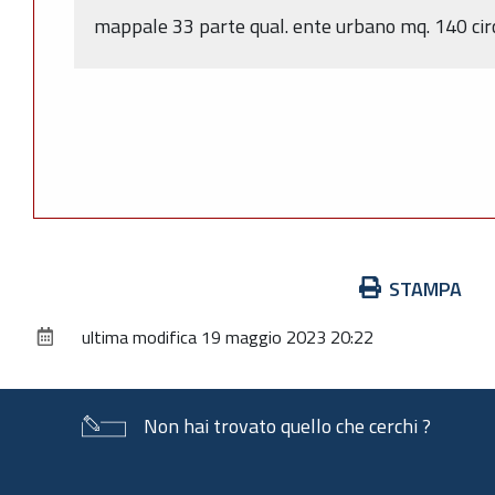
mappale 33 parte qual. ente urbano mq. 140 cir
Azioni
STAMPA
sul
ultima modifica
19 maggio 2023 20:22
documento
Non hai trovato quello che cerchi ?
Piè