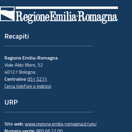
di
pagina
Recapiti
Regione Emilia-Romagna
Viale Aldo Moro, 52
40127 Bologna
Centralino
051 5271
Cerca telefoni o indirizzi
URP
Sito web:
www.regione.emilia-romagna.it/urp/
Numero verde:
800.66.22.00