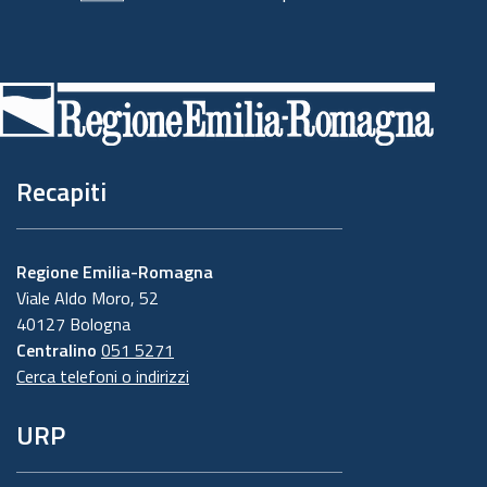
Piè
di
pagina
Recapiti
Regione Emilia-Romagna
Viale Aldo Moro, 52
40127 Bologna
Centralino
051 5271
Cerca telefoni o indirizzi
URP