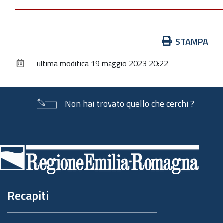
Azioni
STAMPA
sul
ultima modifica
19 maggio 2023 20:22
documento
Non hai trovato quello che cerchi ?
Piè
di
pagina
Recapiti