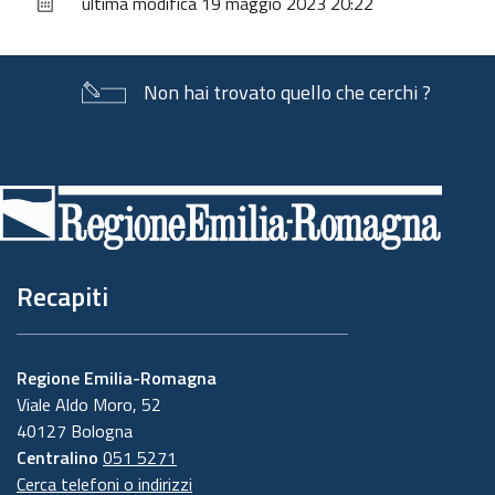
ultima modifica
19 maggio 2023 20:22
documento
Non hai trovato quello che cerchi ?
Piè
di
pagina
Recapiti
Regione Emilia-Romagna
Viale Aldo Moro, 52
40127 Bologna
Centralino
051 5271
Cerca telefoni o indirizzi