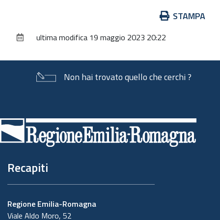
Azioni
STAMPA
sul
ultima modifica
19 maggio 2023 20:22
documento
Non hai trovato quello che cerchi ?
Piè
di
pagina
Recapiti
Regione Emilia-Romagna
Viale Aldo Moro, 52