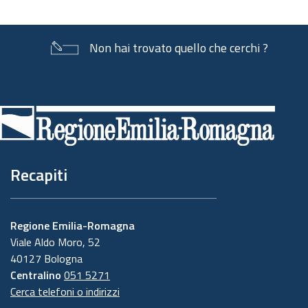
Non hai trovato quello che cerchi ?
Piè
di
pagina
Recapiti
Regione Emilia-Romagna
Viale Aldo Moro, 52
40127 Bologna
Centralino
051 5271
Cerca telefoni o indirizzi