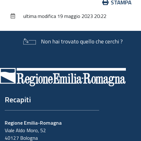
Azioni
STAMPA
sul
ultima modifica
19 maggio 2023 20:22
documento
Non hai trovato quello che cerchi ?
Piè
di
pagina
Recapiti
Regione Emilia-Romagna
Viale Aldo Moro, 52
40127 Bologna