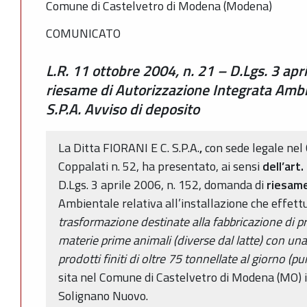
Comune di Castelvetro di Modena (Modena)
COMUNICATO
L.R. 11 ottobre 2004, n. 21 – D.Lgs. 3 ap
riesame di Autorizzazione Integrata Ambi
S.P.A. Avviso di deposito
La Ditta FIORANI E C. S.P.A.
,
con sede legale nel 
Coppalati n. 52, ha presentato, ai sensi
dell’art
D.Lgs. 3 aprile 2006, n. 152, domanda di
riesam
Ambientale relativa all’installazione che effet
trasformazione destinate alla fabbricazione di pr
materie prime animali (diverse dal latte) con una
prodotti finiti di oltre 75 tonnellate al giorno (pu
sita nel Comune di Castelvetro di Modena (MO) 
Solignano Nuovo.