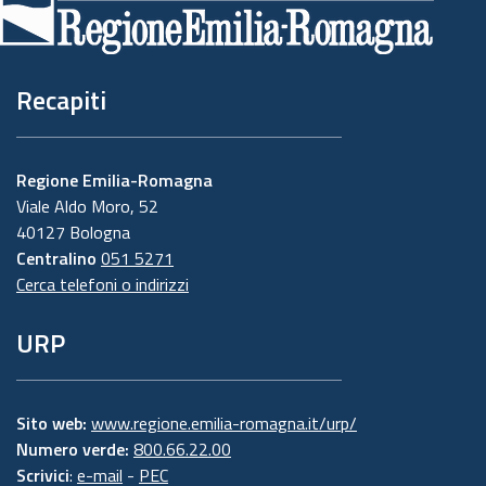
pagina
Recapiti
Regione Emilia-Romagna
Viale Aldo Moro, 52
40127 Bologna
Centralino
051 5271
Cerca telefoni o indirizzi
URP
Sito web:
www.regione.emilia-romagna.it/urp/
Numero verde:
800.66.22.00
Scrivici
:
e-mail
-
PEC