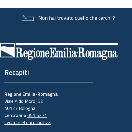
Non hai trovato quello che cerchi ?
Piè
di
pagina
Recapiti
Regione Emilia-Romagna
Viale Aldo Moro, 52
40127 Bologna
Centralino
051 5271
Cerca telefoni o indirizzi