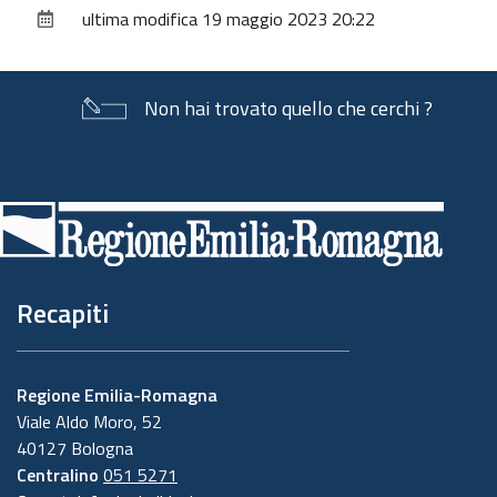
ultima modifica
19 maggio 2023 20:22
documento
Non hai trovato quello che cerchi ?
Piè
di
pagina
Recapiti
Regione Emilia-Romagna
Viale Aldo Moro, 52
40127 Bologna
Centralino
051 5271