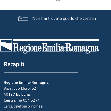
documento
Non hai trovato quello che cerchi ?
Piè
di
pagina
Recapiti
Regione Emilia-Romagna
Viale Aldo Moro, 52
40127 Bologna
Centralino
051 5271
Cerca telefoni o indirizzi