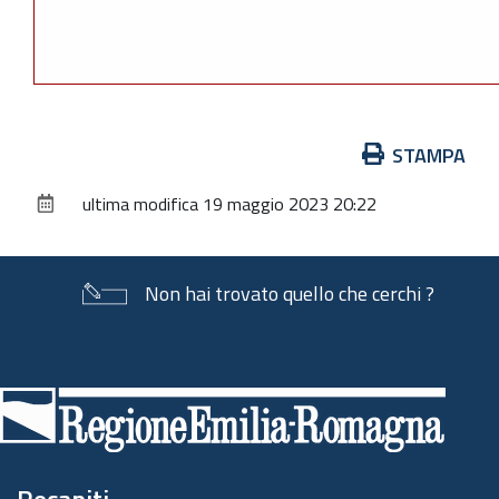
Azioni
STAMPA
sul
ultima modifica
19 maggio 2023 20:22
documento
Non hai trovato quello che cerchi ?
Piè
di
pagina
Recapiti