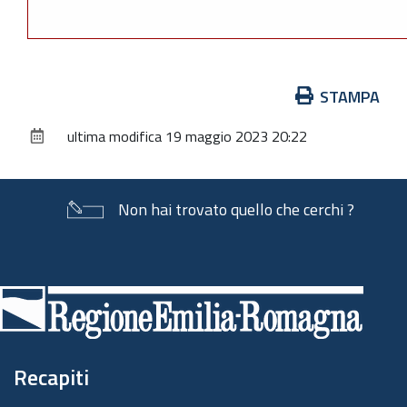
Azioni
STAMPA
sul
ultima modifica
19 maggio 2023 20:22
documento
Non hai trovato quello che cerchi ?
Piè
di
pagina
Recapiti