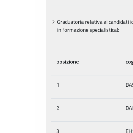
Graduatoria relativa ai candidati i
in formazione specialistica):
posizione
co
1
BA
2
BA
3
EH