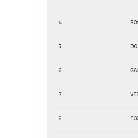
4
RO
5
DO
6
GA
7
VE
8
TO