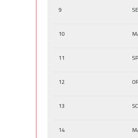
9
SE
10
M
11
S
12
OR
13
S
14
M