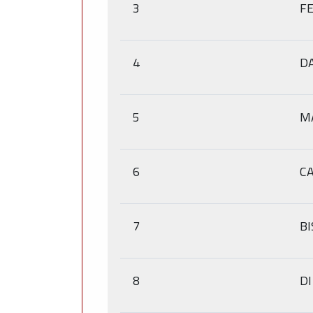
3
F
4
D
5
M
6
C
7
BI
8
DI