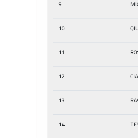
9
MI
10
QI
11
RO
12
CI
13
RA
14
TE