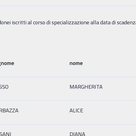
donei iscritti al corso di specializzazione alla data di scade
gnome
nome
SSO
MARGHERITA
RBAZZA
ALICE
SANI
DIANA