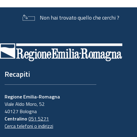
Non hai trovato quello che cerchi ?
Piè
di
pagina
Recapiti
Regione Emilia-Romagna
Viale Aldo Moro, 52
40127 Bologna
Centralino
051 5271
Cerca telefoni o indirizzi